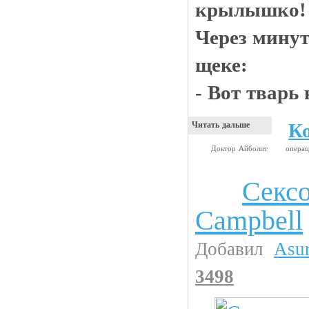
крылышко!
Через минут
щеке:
- Вот тварь
К
Читать дальше
Доктор Айболит
опера
Секс
Девушки
Campbell
Добавил
Asu
3498