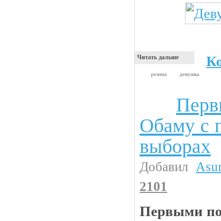
К
Читать дальше
резина
девушка
Перв
Анекдоты
Обаму с 
выборах
Добавил
Asu
2101
Первыми по