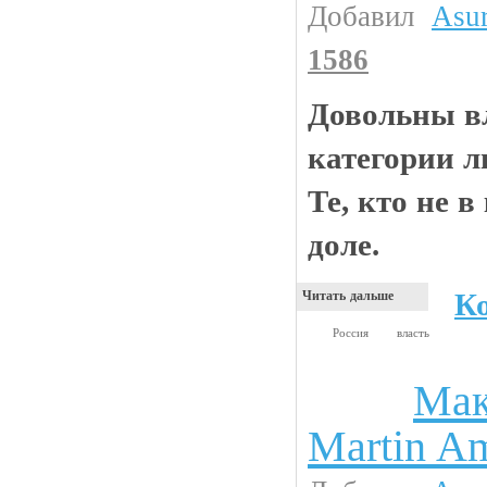
Добавил
Asu
1586
Довольны вл
категории л
Те, кто не в 
доле.
К
Читать дальше
Россия
власть
Мак
Интересности
Martin 