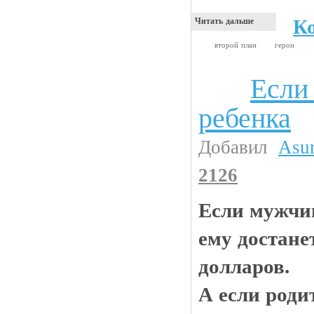
К
Читать дальше
второй план
герои
Если
Анекдоты
ребенка
Добавил
Asu
2126
Если мужчи
ему достане
долларов.
А если роди