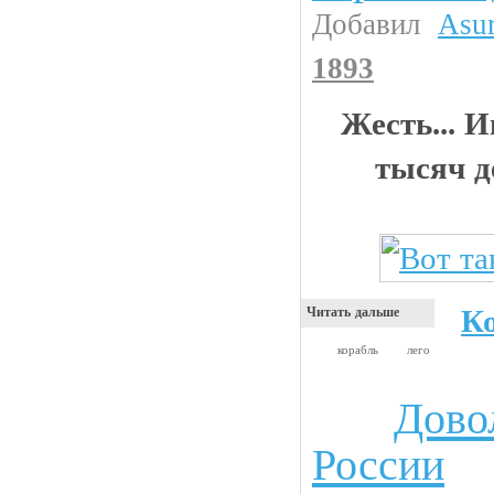
Добавил
Asu
1893
Жесть... 
тысяч д
К
Читать дальше
корабль
лего
Дово
Анекдоты
России