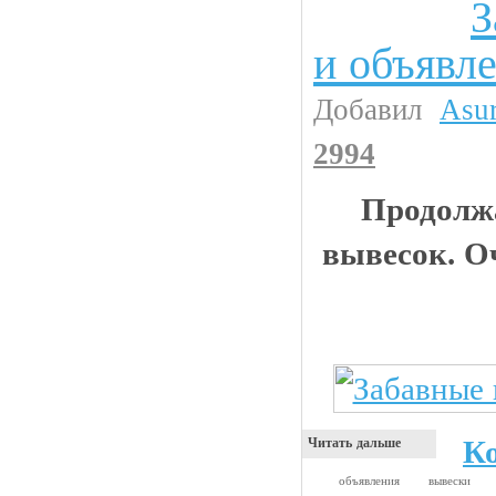
З
Прикольные картинки
и объявл
Добавил
Asu
2994
Продолж
вывесок. О
К
Читать дальше
объявления
вывески