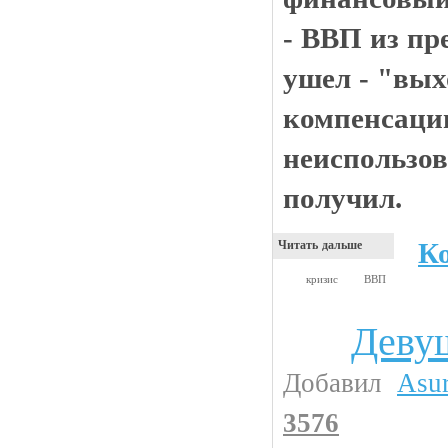
- ВВП из пр
ушел - "вых
компенсаци
неиспользо
получил.
К
Читать дальше
кризис
ВВП
Девуш
Девушки
Добавил
Asu
3576