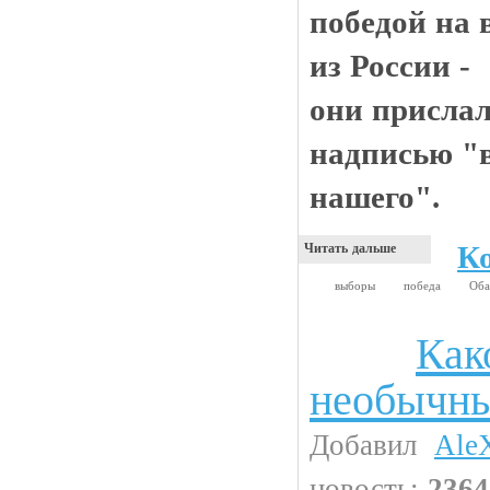
победой на
из России -
они прислал
надписью "
нашего".
К
Читать дальше
выборы
победа
Об
Как
Интересности
необычн
Добавил
Ale
новость:
2364