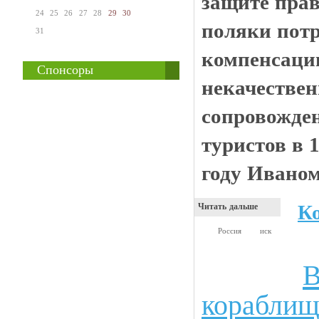
защите прав
24
25
26
27
28
29
30
поляки пот
31
компенсаци
Спонсоры
некачествен
сопровожде
туристов в 
году Ивано
К
Читать дальше
Россия
иск
В
Прикольные картинки
кораблищ