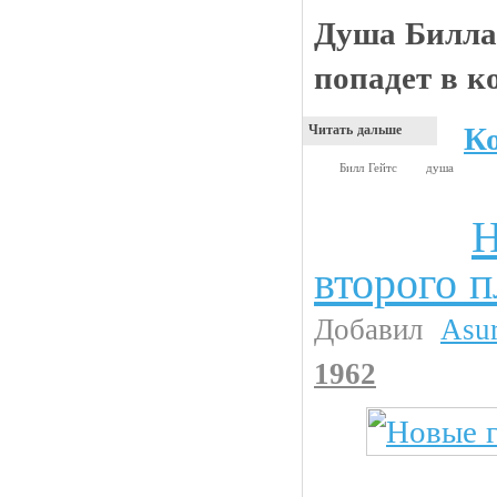
Душа Билла 
попадет в к
К
Читать дальше
Билл Гейтс
душа
Н
Прикольные картинки
второго п
Добавил
Asu
1962