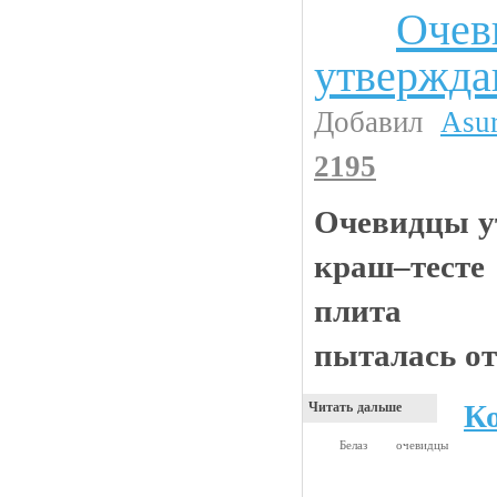
Очев
Анекдоты
утвержда
Добавил
Asu
2195
Очевидцы у
краш–тесте 
плита
пыталась от
К
Читать дальше
Белаз
очевидцы