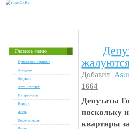
Депу
Анекдоты
Главное меню
жалуютс
Прикольные картинки
Анекдоты
Добавил
Asu
Девушки
1664
Авто и тюнинг
Интересности
Депутаты Г
Новости
поскольку 
Жесть
Видео приколы
квартиры з
Чтиво