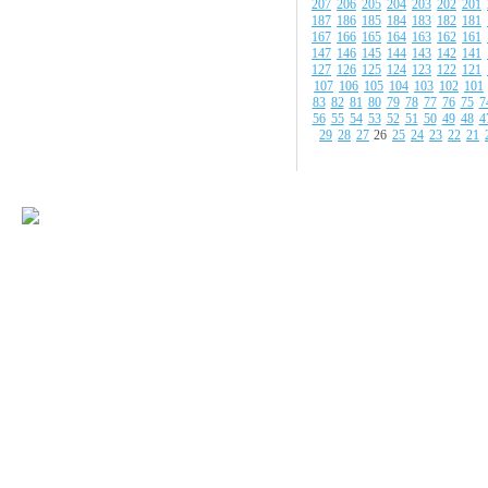
207
206
205
204
203
202
201
187
186
185
184
183
182
181
167
166
165
164
163
162
161
147
146
145
144
143
142
141
127
126
125
124
123
122
121
107
106
105
104
103
102
101
83
82
81
80
79
78
77
76
75
7
56
55
54
53
52
51
50
49
48
4
29
28
27
26
25
24
23
22
21
© 2008-2009 Все
Наше