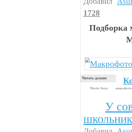
Добавил
Asu
1728
Подборка 
M
К
Читать дальше
Martin Amm
макрофото
У со
Анекдоты
школьник
Добавил
Asu