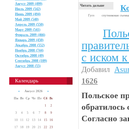
Август 2009 (499)
К
Читать дальше
Июль 2009 (542)
Июнь 2009 (494)
Гугл
спутниковая съемк
Май 2009 (540)
Апрель 2009 (550)
Поль
Март 2009 (541)
Анекдоты
Февраль 2009 (466)
Январь 2009 (450)
правител
Декабрь 2008 (552)
Ноябрь 2008 (744)
с иском к
Октябрь 2008 (49)
Сентябрь 2008 (109)
Август 2008 (55)
Добавил
Asu
1626
Календарь
«
Август 2026
»
Польское п
Пн
Вт
Ср
Чт
Пт
Сб
Вс
обратилось 
1
2
3
4
5
6
7
8
9
Согласно за
10
11
12
13
14
15
16
17
18
19
20
21
22
23