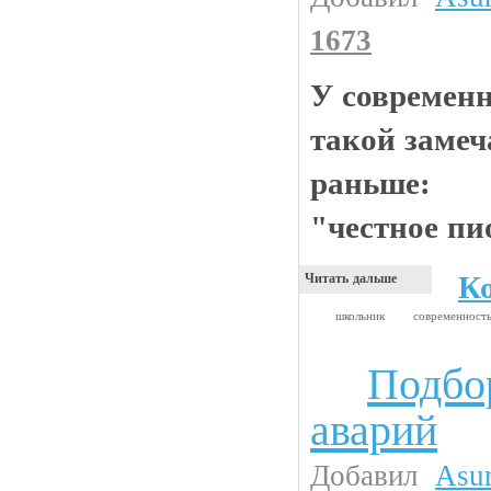
1673
У современ
такой замеч
раньше:
"честное пи
К
Читать дальше
школьник
современност
Подбо
Жесть
аварий
Добавил
Asu