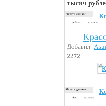
тысяч рубле
К
Читать дальше
ребенок
мужчина
Красо
Девушки
Добавил
Asu
2272
К
Читать дальше
йога
красотка