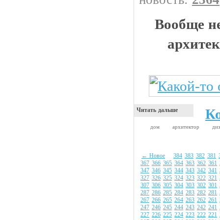
Вообще не
архитек
К
Читать дальше
дом
архитектор
ди
← Новое
384
383
382
381
367
366
365
364
363
362
361
347
346
345
344
343
342
341
327
326
325
324
323
322
321
307
306
305
304
303
302
301
287
286
285
284
283
282
281
267
266
265
264
263
262
261
247
246
245
244
243
242
241
227
226
225
224
223
222
221