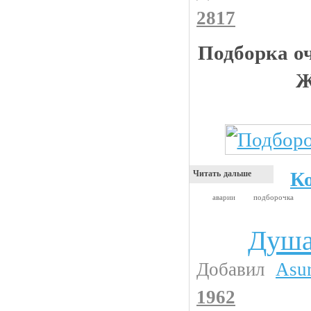
2817
Подборка оч
Ж
К
Читать дальше
аварии
подборочка
Душа
Анекдоты
Добавил
Asu
1962