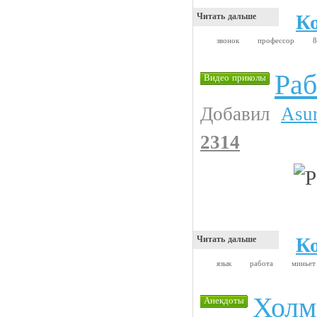
К
Читать дальше
звонок
профессор
8
Раб
Видео приколы
Добавил
Asu
2314
К
Читать дальше
язык
работа
минье
Холм
Анекдоты