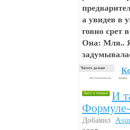
предварител
а увидев в 
говно срет в
Она: Мля.. 
задумывалас
К
Читать дальше
чистоплотность
кошки
И т
Авто и тюнинг
Формуле-
Добавил
Asu