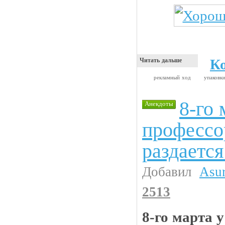
К
Читать дальше
рекламный ход
упаковк
8-го 
Анекдоты
профессо
раздается
Добавил
Asu
2513
8-го марта 