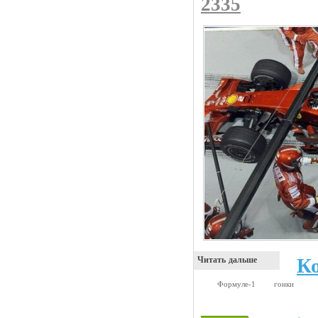
2335
К
Читать дальше
Формуле-1
гонки