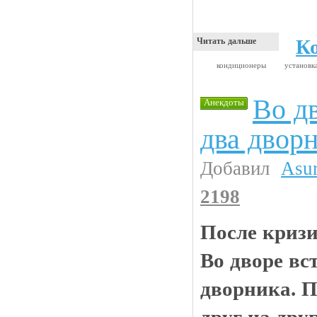
К
Читать дальше
кондиционеры
установ
Во д
Анекдоты
два двор
Добавил
Asu
2198
После кризи
Во дворе вс
дворника. П