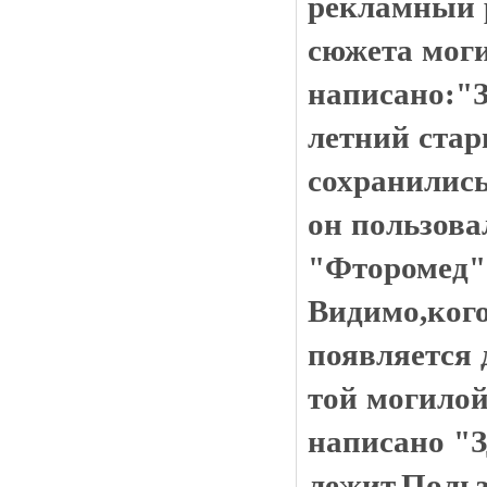
рекламный 
сюжета мог
написано:"З
летний стар
сохранились
он пользова
"Фторомед"
Видимо,кого
появляется 
той могилой
написано "З
лежит.Польз