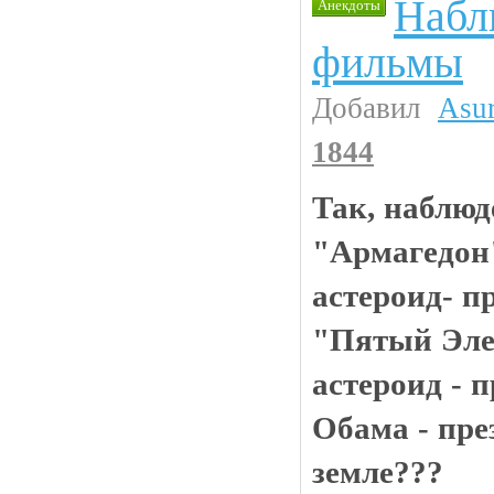
Набл
Анекдоты
фильмы
Добавил
Asu
1844
Так, наблюд
"Армагедон"
астероид- п
"Пятый Элем
астероид - п
Обама - пре
земле???