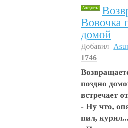
Возв
Анекдоты
Вовочка 
домой
Добавил
Asu
1746
Возвращаетс
поздно домо
встречает от
- Hу что, о
пил, курил..