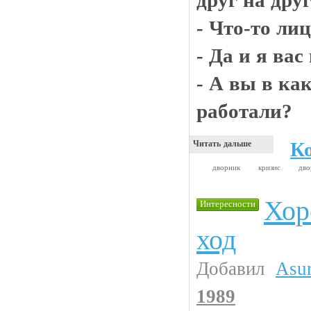
друг на друг
- Что-то ли
- Да и я вас
- А вы в ка
работали?
К
Читать дальше
дворник
кризис
дв
Хор
Интересности
ход
Добавил
Asu
1989