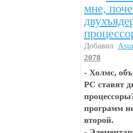
мне, поче
двухъяде
процессо
Добавил
Asu
2078
- Холмс, об
РС ставят 
процессоры
программ не
второй.
- Элементар