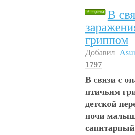
В св
Анекдоты
заражени
гриппом
Добавил
Asu
1797
В связи с о
птичьим гр
детской пе
ночи малыш
санитарный