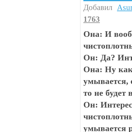
Добавил
Asu
1763
Она: И воо
чистоплотн
Он: Да? Инт
Она: Ну как
умывается, 
то не будет 
Он: Интерес
чистоплотн
умывается р