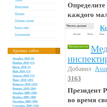
Определите
Животинки
каждого мал
Флэшки
Обманы зрения
К
Читать дальше
Карта сайта
яблоко
Леша
Лева
Гороскопчик
Мед
Интересности
Архивы сайта
инспекти
Декабрь 2010 (6)
Ноябрь 2010 (13)
Добавил
Asu
Июль 2010 (1)
Май 2010 (13)
Апрель 2010 (72)
3163
Март 2010 (205)
Февраль 2010 (263)
Президент 
Январь 2010 (264)
Декабрь 2009 (289)
Ноябрь 2009 (300)
во время св
Октябрь 2009 (309)
Сентябрь 2009 (350)