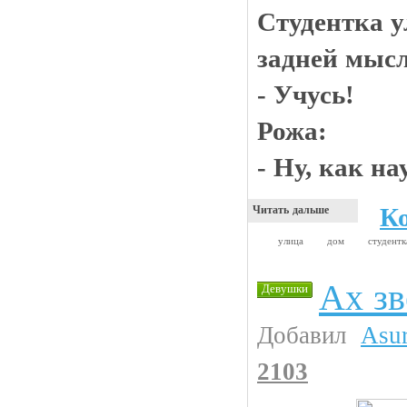
Студентка у
задней мысл
- Учусь!
Рожа:
- Ну, как на
К
Читать дальше
улица
дом
студент
Ах зв
Девушки
Добавил
Asu
2103