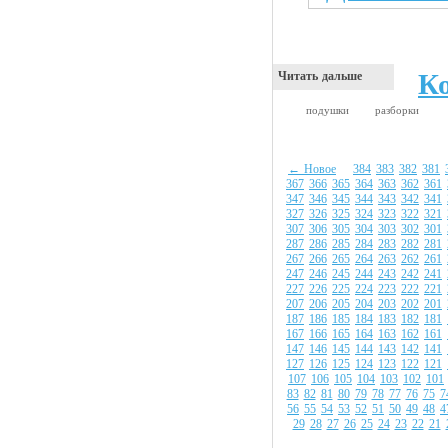
К
Читать дальше
подушки
разборки
← Новое
384
383
382
381
367
366
365
364
363
362
361
347
346
345
344
343
342
341
327
326
325
324
323
322
321
307
306
305
304
303
302
301
287
286
285
284
283
282
281
267
266
265
264
263
262
261
247
246
245
244
243
242
241
227
226
225
224
223
222
221
207
206
205
204
203
202
201
187
186
185
184
183
182
181
167
166
165
164
163
162
161
147
146
145
144
143
142
141
127
126
125
124
123
122
121
107
106
105
104
103
102
101
83
82
81
80
79
78
77
76
75
7
56
55
54
53
52
51
50
49
48
4
29
28
27
26
25
24
23
22
21