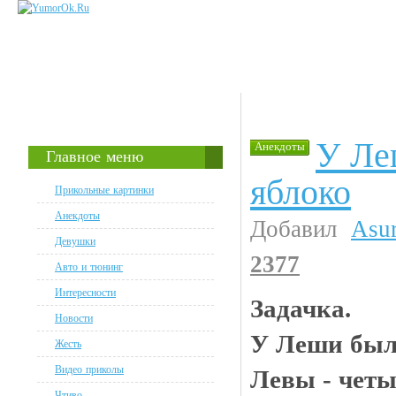
У Ле
Анекдоты
Главное меню
яблоко
Прикольные картинки
Анекдоты
Добавил
Asu
Девушки
2377
Авто и тюнинг
Интересности
Задачка.
Новости
У Леши было
Жесть
Видео приколы
Левы - четы
Чтиво