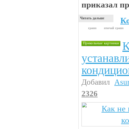
приказал п
К
Читать дальше
грипп
птичий грипп
К
Прикольные картинки
устанавл
кондицио
Добавил
Asu
2326