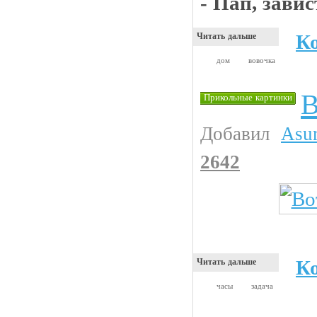
- Пап, завис
К
Читать дальше
дом
вовочка
В
Прикольные картинки
Добавил
Asu
2642
К
Читать дальше
часы
задача