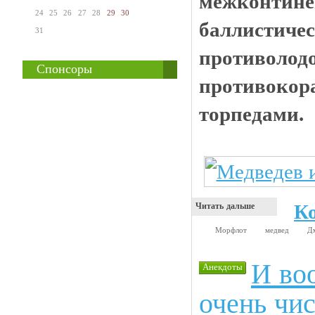
межконтин
24
25
26
27
28
29
30
баллистиче
31
противолод
Спонсоры
противокор
торпедами.
К
Читать дальше
Морфлот
медвед
Д
И во
Анекдоты
очень чи