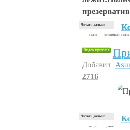
презервати
К
Читать дальше
ролик
рекламный ролик
При
Видео приколы
Добавил
Asu
2716
К
Читать дальше
метро
прикол