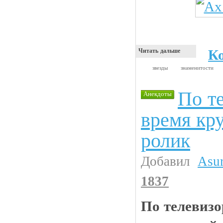
К
Читать дальше
звезды
знаменитости
По т
Анекдоты
время кр
ролик
Добавил
Asu
1837
По телевизо